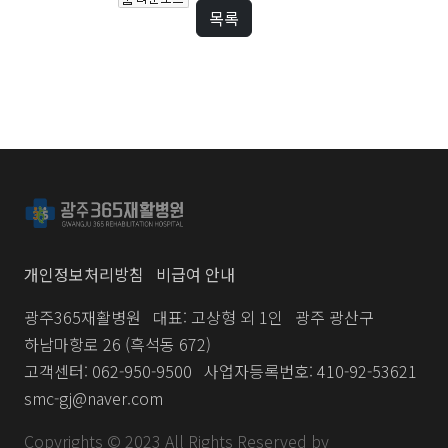
목록
개인정보처리방침
비급여 안내
광주365재활병원
대표: 고상형 외 1인
광주 광산구
하남마항로 26 (흑석동 672)
고객센터: 062-950-9500
사업자등록번호: 410-92-53621
smc-gj@naver.com
Copyrights © 2023 All Rights Reserved by